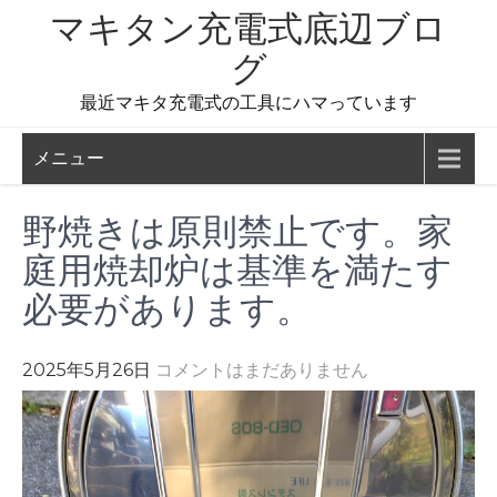
コ
マキタン充電式底辺ブロ
ン
グ
テ
ン
最近マキタ充電式の工具にハマっています
ツ
へ
メニュー
ス
キ
野焼きは原則禁止です。家
ッ
庭用焼却炉は基準を満たす
プ
必要があります。
2025年5月26日
コメントはまだありません