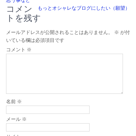
稿
思う事など
コメン
もっとオシャレなブログにしたい（願望）
ナ
トを残す
ビ
ゲ
メールアドレスが公開されることはありません。
※
が付
ー
いている欄は必須項目です
シ
コメント
※
ョ
ン
名前
※
メール
※