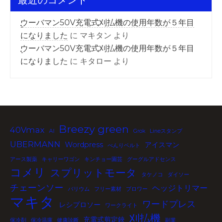
最近のコメント
ウーバマン50V充電式刈払機の使用年数が５年目
になりました
に
マキタン
より
ウーバマン50V充電式刈払機の使用年数が５年目
になりました
に
キタロー
より
Breezy green
40Vmax
AI
Grok
Lineスタンプ
UBERMANN
Wordpress
アイスマン
べんりベルト
アース製薬
キャリーワゴン
キンチョー園芸
グーグルアドセンス
コメリ
スプリットモータ
タケノコ
ダイソー
チェーンソー
ヘッジトリマー
バリウム
フリー素材
ブロワー
マキタ
ワードプレス
レシプロソー
ワークライト
刈払機
充電式剪定鋏
保冷剤
保冷温庫
健康診断
副業