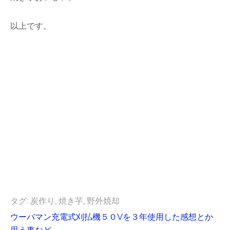
以上です。
タグ:
炭作り
,
焼き芋
,
野外焼却
投
ウーバマン充電式刈払機５０Vを３年使用した感想とか