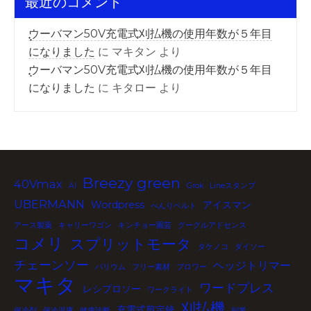
最近のコメント
ウーバマン50V充電式刈払機の使用年数が５年目
になりました
に
マキタン
より
ウーバマン50V充電式刈払機の使用年数が５年目
になりました
に
キタロー
より
Breezy green
40Vmax
AI
Grok
Lineスタンプ
UBERMANN
Wordpress
アイスマン
べんりベルト
アース製薬
キャリーワゴン
キンチョー園芸
グーグルアドセンス
コメリ
スプリットモータ
タケノコ
ダイソー
チェーンソー
ヘッジトリマー
バリウム
フリー素材
ブロワー
マキタ
ワードプレス
レシプロソー
ワークライト
刈払機
充電式剪定鋏
保冷剤
保冷温庫
健康診断
副業