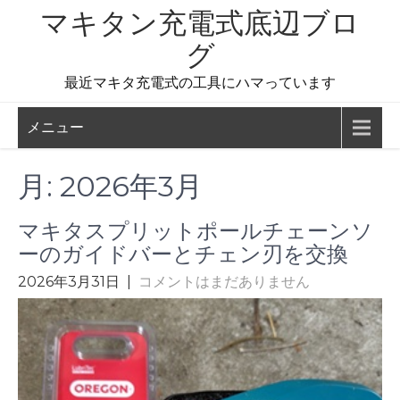
コ
マキタン充電式底辺ブロ
ン
グ
テ
ン
最近マキタ充電式の工具にハマっています
ツ
へ
メニュー
ス
キ
月:
2026年3月
ッ
プ
マキタスプリットポールチェーンソ
ーのガイドバーとチェン刃を交換
2026年3月31日
|
コメントはまだありません