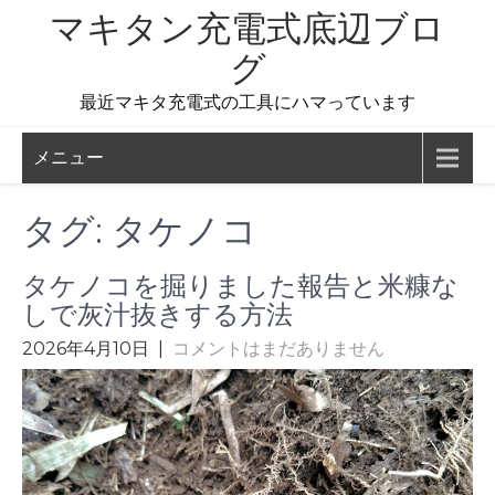
コ
マキタン充電式底辺ブロ
ン
グ
テ
ン
最近マキタ充電式の工具にハマっています
ツ
へ
メニュー
ス
キ
タグ:
タケノコ
ッ
プ
タケノコを掘りました報告と米糠な
しで灰汁抜きする方法
2026年4月10日
|
コメントはまだありません