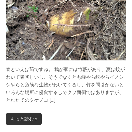
春といえば筍ですね。 我が家には竹藪があり、夏は蚊が
わいて鬱陶しいし、そうでなくとも蜂やら蛇やらイノシ
シやらと危険な生物がわいてくるし、竹を間引かないと
いろんな場所に侵食するしでクソ面倒ではありますが、
とれたてのタケノコ […]
もっと読む »