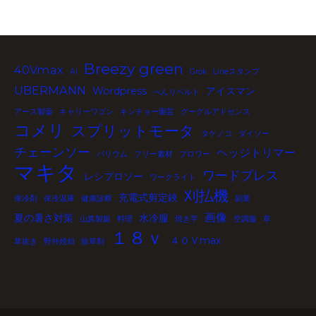
Breezy green
40Vmax
AI
Grok
Lineスタンプ
UBERMANN
Wordpress
アイスマン
べんりベルト
アース製薬
キャリーワゴン
キンチョー園芸
グーグルアドセンス
コメリ
スプリットモータ
タケノコ
ダイソー
チェーンソー
ヘッジトリマー
バリウム
フリー素材
ブロワー
マキタ
ワードプレス
レシプロソー
ワークライト
刈払機
充電式剪定鋏
保冷剤
保冷温庫
健康診断
副業
画像
夏の暑さ対策
水冷服
山真製鋸
料理
焼き芋
空調服
草
１８ｖ
４０Ｖmax
草抜き
野外焼却
除草剤